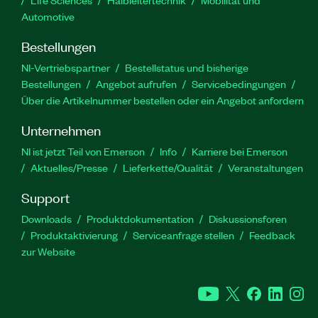
Life Sciences
Halbleitertechnik
Mobilität und
Automotive
Bestellungen
NI-Vertriebspartner
Bestellstatus und bisherige
Bestellungen
Angebot aufrufen
Servicebedingungen
Über die Artikelnummer bestellen oder ein Angebot anfordern
Unternehmen
NI ist jetzt Teil von Emerson
Info
Karriere bei Emerson
Aktuelles/Presse
Lieferkette/Qualität
Veranstaltungen
Support
Downloads
Produktdokumentation
Diskussionsforen
Produktaktivierung
Serviceanfrage stellen
Feedback
zur Website
YouTube
Twitter
Facebook
Linked
In