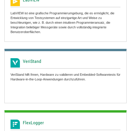
LabVIEW ist eine grafische Programmierumgebung, die es ermöglicht, die
Entwicklung von Testsystemen auf einzigartige Art und Weise zu
beschleunigen, wie z. B. durch einen intuitiven Programmieransatz, die
Integration beliebiger Messgeräte sowie durch vollständig integrierte
Benutzeroberflächen.
VeriStand
VeriStand hilft Ihnen, Hardware zu validieren und Embedded-Softwaretests für
Hardware-in-the-Loop-Anwendungen durchzuführen.
FlexLogger