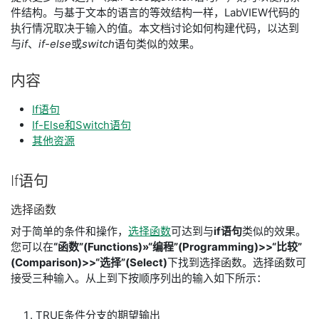
件结构。与基于文本的语言的等效结构一样，LabVIEW代码的
执行情况取决于输入的值。本文档讨论如何构建代码，以达到
与
if
、
if-else
或
switch
语句类似的效果。
内容
If语句
If-Else和Switch语句
其他资源
If
语句
选择
函数
对于简单的条件和操作，
选择函数
可达到与
if语句
类似的效果。
您可以在
“函数”(Functions)»“编程”(Programming)>>“比较”
(Comparison)>>“选择”(Select)
下找到选择函数。选择函数可
接受三种输入。从上到下按顺序列出的输入如下所示：
TRUE条件分支的期望输出