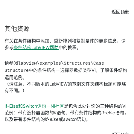
返回顶部
其他
资源
有关在条件结构中添加、重新排列和复制条件的更多信息，请
参考
条件结构LabVIEW帮助
中的教程。
请参阅
labview\examples\Structures\Case
中的条件结构－选择器数据类型VI，了解条件结构
Structure
运用范例。
（请注意，不同版本的LabVIEW的范例文件夹结构标题可能略
有不同。）
If-Else和Switch语句－NI社区
是包含此处讨论的三种结构的VI
范例：带有选择器函数的
if
语句、带有条件结构的
if-else
语句，
以及带有条件结构的
if-else
或
switch
语句。