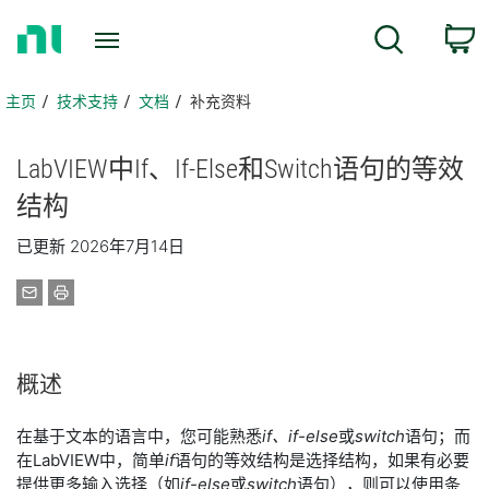
返
搜索
回
主
页
主页
技术支持
文档
补充资料
LabVIEW
中
If、
If-
Else
和
Switch
语
句
的
等效
结构
已更新 2026年7月14日
概述
在基于文本的语言中，您可能熟悉
if、if-else
或
switch
语句；而
在LabVIEW中，简单
if
语句的等效结构是选择结构，如果有必要
提供更多输入选择（如
if-else
或
switch
语句），则可以使用条