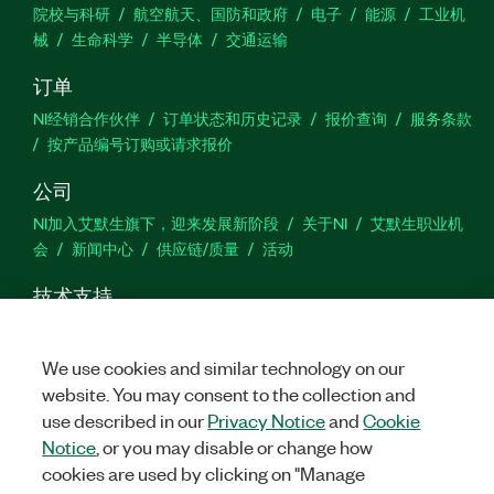
院校与科研
航空航天、国防和政府
电子
能源
工业机
械
生命科学
半导体
交通运输
订单
NI经销合作伙伴
订单状态和历史记录
报价查询
服务条款
按产品编号订购或请求报价
公司
NI加入艾默生旗下，迎来发展新阶段
关于NI
艾默生职业机
会
新闻中心
供应链/质量
活动
技术支持
下载
产品文档
激活产品
提交服务申请
网站反馈
We use cookies and similar technology on our
website. You may consent to the collection and
we
use described in our
Privacy Notice
and
Cookie
Notice
, or you may disable or change how
cookies are used by clicking on "Manage
©
2026
NATIONAL INSTRUMENTS CORP. 恩艾 (中国) 仪器有限公司