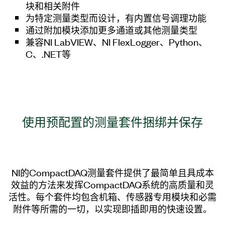
块和相关附件
为特定测量类型而设计，有内置信号调理功能
通过附加模块添加更多通道或其他测量类型
兼容NI LabVIEW、NI FlexLogger、Python、
C、.NET等
使用
预
配置
的
测量
套
件
捆绑
并
保存
NI的CompactDAQ测量套件提供了最简单且具成本
效益的方法来发挥CompactDAQ系统的高质量和灵
活性。每个套件均包含机箱、传感器专用模块和必需
附件等所需的一切，以实现即插即用的快速设置。