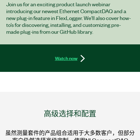
Join us for an exciting product launch webinar
introducing our newest Ethernet CompactDAQ and a
new plug-in feature in FlexLogger. We'll also cover how-
to’s for discovering, installing, and customizing pre-
made plug-ins from our GitHub library.
Watch now
高级
选择
和
配置
虽然测量套件的产品组合适用于大多数客户，但部分
客户仍然选择高级定制。使用NI CompactDAQ