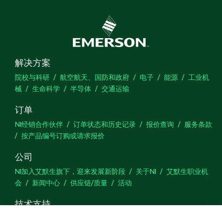
解决方案
院校与科研
航空航天、国防和政府
电子
能源
工业机
械
生命科学
半导体
交通运输
订单
NI经销合作伙伴
订单状态和历史记录
报价查询
服务条款
按产品编号订购或请求报价
公司
NI加入艾默生旗下，迎来发展新阶段
关于NI
艾默生职业机
会
新闻中心
供应链/质量
活动
技术支持
下载
产品文档
激活产品
提交服务申请
网站反馈