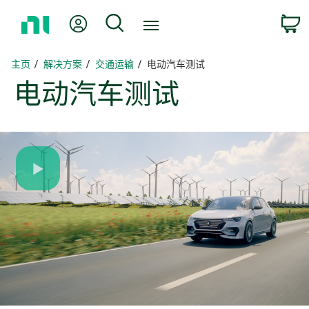
返
我的账户
搜索
回
主
页
主页
解决方案
交通运输
电动汽车测试
电
动
汽车
测试
Play
Video