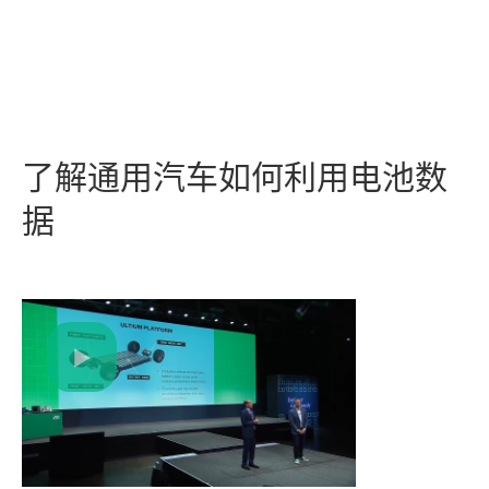
了解
通用
汽车
如何
利用
电池
数
据
Play
Video