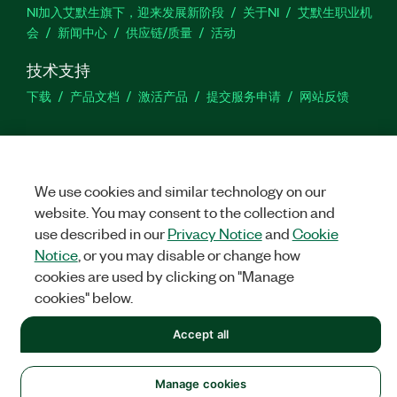
NI加入艾默生旗下，迎来发展新阶段
关于NI
艾默生职业机
会
新闻中心
供应链/质量
活动
技术支持
下载
产品文档
激活产品
提交服务申请
网站反馈
we
We use cookies and similar technology on our
website. You may consent to the collection and
©
NATIONAL INSTRUMENTS CORP. 恩艾 (中国) 仪器有限公司 版权所
use described in our
Privacy Notice
and
Cookie
有.
沪ICP备09002359号.
沪公网安备 31011502018878号
Notice
, or you may disable or change how
cookies are used by clicking on "Manage
法律信息
|
IMPRINT
|
中国特定隐私声明
|
隐私声明
|
Manage
cookies
cookies" below.
Accept all
Manage cookies