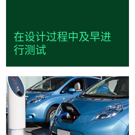
在
设计
过程
中
及早
进
行
测试