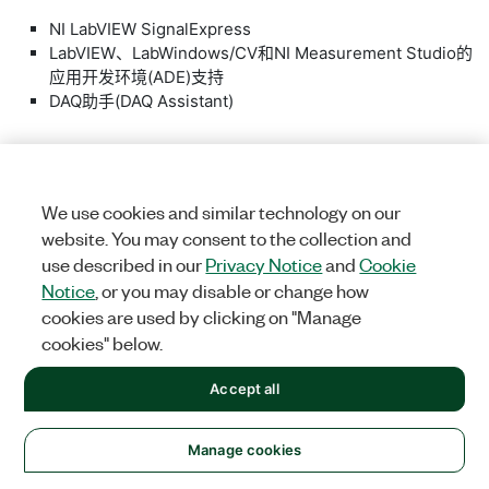
NI LabVIEW SignalExpress
LabVIEW、LabWindows/CV和NI Measurement Studio的
应用开发环境(ADE)支持
DAQ助手(DAQ Assistant)
运行时3(315 MB)
We use cookies and similar technology on our
website. You may consent to the collection and
该安装包将安装NI-DAQmx包含的所有驱动软件，但不包括：
use described in our
Privacy Notice
and
Cookie
Notice
, or you may disable or change how
NI LabVIEW SignalExpress
cookies are used by clicking on "Manage
LabVIEW、LabWindows/CV和NI Measurement Studio的
cookies" below.
应用开发环境(ADE)支持
DAQ助手
Accept all
本信息是否对您有帮助？
NI-DAQmx文档
Manage cookies
是
否