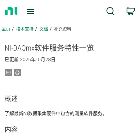
返
搜索
回
主
页
主页
技术支持
文档
补充资料
NI-
DAQmx
软件
服务
特性
一览
已更新 2025年10月28日
概述
了解最新NI数据采集硬件中包含的测量软件服务。
内容