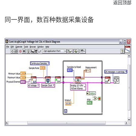
返回顶部
同一
界面，
数百
种
数据
采集
设备