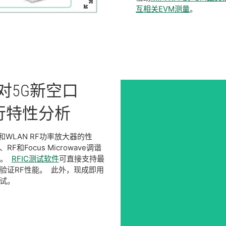
互相关EVM测量
。
对
5G
新
空
口
行
特性
分析
和WLAN RF功率放大器的性
Focus Microwave调谐
试。
RFIC测试软件
可直接支持最
验证RF性能。 此外，现成即用
试。