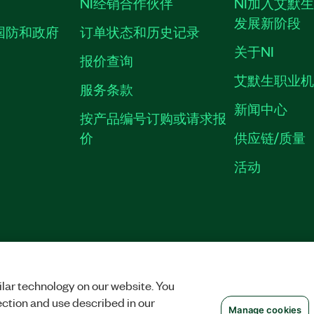
NI经销合作伙伴
NI加入艾默
发展新阶段
国防和政府
订单状态和历史记录
关于NI
报价查询
艾默生职业
服务条款
新闻中心
按产品编号订购或请求报
价
供应链/质量
活动
中国特定隐私声明
|
隐私声明
|
MANAGE COOKIES
©
2026
NATIONAL INS
沪ICP备09002359号.
lar technology on our website. You
ection and use described in our
Manage cookies