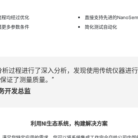
流程均经过优化
直接支持先进的NanoSemi
描更多参数条件
简化测试自动化
分析
过程
进行
了
深入
分析，
发现
使用
传统
仪器
进行
保证
了
测量
质量。”
务
开发
总监
利用
NI
生态
系统，
构
建
解决
方案
，满足您特定应用的需求。​您可以将系统集成工作完全交给公司内部