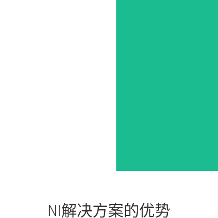
NI
解决
方案
的
优势