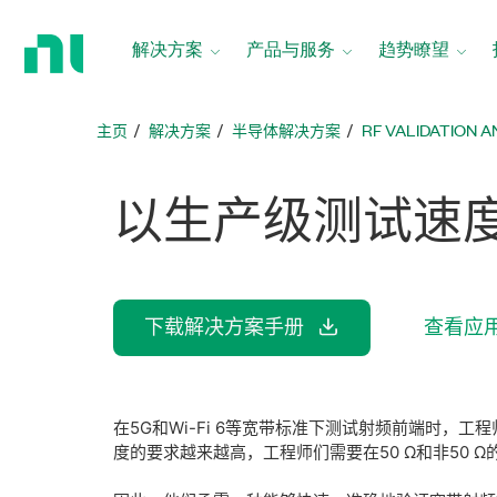
返
回
解决方案
产品与服务
趋势瞭望
主
页
主页
解决方案
半导体解决方案
RF VALIDATION 
以
生产
级
测试
速
下载解决方案手册
查看应
在5G和Wi-Fi 6等宽带标准下测试射频前端时
度的要求越来越高，工程师们需要在50 Ω和非50 