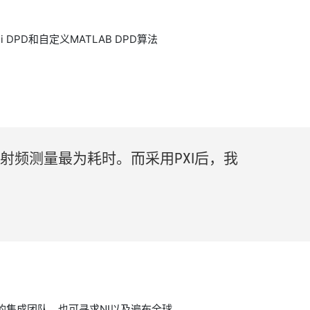
 DPD和自定义MATLAB DPD算法
射频
测量
最为
耗
时。
而
采用
PXI
后，
我
的集成团队，也可寻求NI以及遍布全球