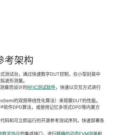
参考
架构
式测试台，通过快速数字DUT控制，在小型封装中
模拟波形测量。
)测量而设计的
RFIC测试软件
，快速以交互方式进行
noSemi的双频带线性化算法）来观察DUT的性能。
B®软件DPD算法，或使用记忆多项式DPD等内置方
例代码和可立即运行的开源参考测试序列，快速部署各
或其他数字协议
的集成接口，进行
精确的动态EVM测量
和