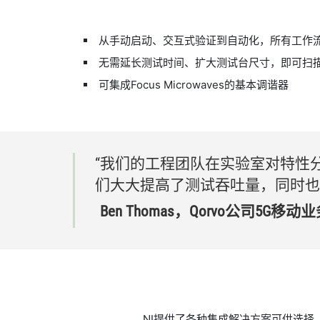
从手动启动、交互式验证到自动化，所有工作
无需延长测试时间、扩大测试台尺寸，即可扫
可集成Focus Microwaves的基本调谐器
“我们
的
工程
团队
在
实验
室
对
特性
们
大大
提高
了
测试
吞吐量，
同时
也
Ben Thomas，
Qorvo
公司
5G
移动
业
NI提供了各种集成解决方案可供选择