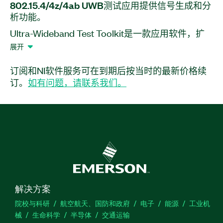
802.15.4/4z/
4ab UWB
测试
应用
提供
信号
生成
和
分
析
功能。
Ultra-Wideband Test Toolkit是一款应用软件，扩
展了PXI矢量信号发生器、PXI矢量信号分析仪和PXI
展开
矢量信号收发仪等射频仪器的功能。该软件可用于
IEEE 802.15.4/4z/4ab超宽带（UWB）制造测试、
订阅和NI软件服务可在到期后按当时的最新价格续
射频和物理层（PHY）测试以及设计与验证。该软
订。
如有问题，请联系我们。
件支持MAC和PHY层信号配置、生成各种帧格式、
各种有效载荷类型和损坏等。Ultra-Wideband Test
Toolkit还提供频率偏移、时钟偏移、平均脉冲重复
频率测量、比特率测量、数据包误码率测量等分析
功能。此外，Ultra-Wideband Test Toolkit还包括
LabVIEW和C#中的示例代码和代码模块。
功能亮点：
解决方案
院校与科研
航空航天、国防和政府
电子
能源
工业机
通过确定性定时引擎即时生成802.15.4z/FiRa波
械
生命科学
半导体
交通运输
形