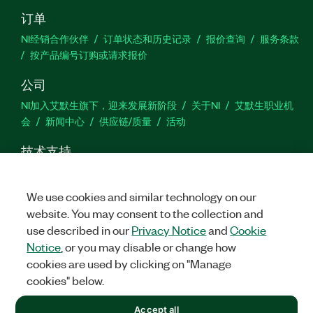
订单
综合测量套件包含GUI和代码范例
NI经销合作伙伴
订单状态和历史记录
报价查询
服务条款
LabVIEW和C#中直观灵活的软件开箱即用型代
按产品编号订购或请求报价
码模块
Maxeye UWB工具包提供技术支持
公司
NI加入艾默生旗下，迎来发展新阶段
关于NI
艾默生职业机
产品
编号：
788541-35WP
会
新闻中心
供应链/质量
活动
技术支持
下载
产品文档
激活产品
提交服务申请
网站反馈
We use cookies and similar technology on our
website. You may consent to the collection and
we
use described in our
Privacy Notice
and
Cookie
Notice
, or you may disable or change how
cookies are used by clicking on "Manage
©
2026
NATIONAL INSTRUMENTS CORP. 恩艾 (中国) 仪器有限公司
cookies" below.
版权所有.
沪ICP备09002359号.
沪公网安备 31011502018878号
+1 877 388 1952
Accept all