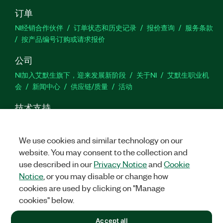
订单
NI经销合作伙伴
订单状态和历史记录
报价查询
服务条款
按产品编号订购或请求报价
公司
NI加入艾默生旗下，迎来发展新阶段
关于NI
艾默生职业机
会
新闻中心
供应链/质量
活动
技术支持
下载
产品文档
激活产品
提交服务申请
网站反馈
We use cookies and similar technology on our
website. You may consent to the collection and
we
use described in our
Privacy Notice
and
Cookie
Notice
, or you may disable or change how
cookies are used by clicking on "Manage
©
2026
NATIONAL INSTRUMENTS CORP. 恩艾 (中国) 仪器有限公司
cookies" below.
版权所有.
沪ICP备09002359号.
沪公网安备 31011502018878号
+1 877 388 1952
Accept all