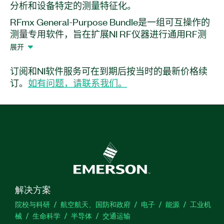
分析
和
设备
特定
的
测量
特征
化。
RFmx General-Purpose Bundle是一组可互操作的
测量专用软件，旨在扩展NI RF仪器进行通用RF测
量的能力。通过该软件包，您可以使用模拟和数字
展开
调制技术分析噪声数字、相位噪声和解调
WaveForms。也可使用RFmx通用软件包通过交互
订阅和NI软件服务可在到期后按当时的最新价格续
式软件前面板执行和调试测量。此外，还可使用
订。
如有问题，请联系我们。
RFmx Waveform Creator创建和回放开放的未锁定
波形；并结合性能优化的API加快自动化测试的速
度。您可以选择开发许可证或调试/部署许可证来发
布开发的代码。
产品
编号：
解决方案
院校与科研
航空航天、国防和政府
电子
能源
工业机
械
生命科学
半导体
交通运输