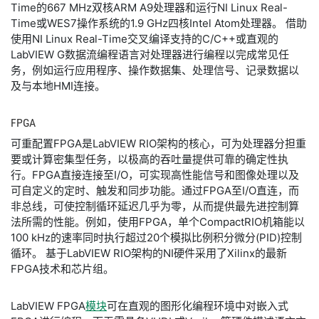
Time的667 MHz双核ARM A9处理器和运行NI Linux Real-
Time或WES7操作系统的1.9 GHz四核Intel Atom处理器。 借助
使用NI Linux Real-Time交叉编译支持的C/C++或直观的
LabVIEW G数据流编程语言对处理器进行编程以完成常见任
务，例如运行应用程序、操作数据集、处理信号、记录数据以
及与本地HMI连接。
FPGA
可重配置FPGA是LabVIEW RIO架构的核心，可为处理器分担重
要或计算密集型任务，以极高的吞吐量提供可靠的确定性执
行。FPGA直接连接至I/O，可实现高性能信号和图像处理以及
可自定义的定时、触发和同步功能。通过FPGA至I/O直连，而
非总线，可使控制循环延迟几乎为零，从而提供最先进控制算
法所需的性能。例如，使用FPGA，单个CompactRIO机箱能以
100 kHz的速率同时执行超过20个模拟比例积分微分(PID)控制
循环。 基于LabVIEW RIO架构的NI硬件采用了Xilinx的最新
FPGA技术和芯片组。
LabVIEW FPGA
模块
可在直观的图形化编程环境中对嵌入式