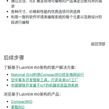
通过灵活、可扩展且现场可编程的产品满足日新月异的需
求
各种尺寸、价格和性能的优质选项可供选择
利用一致的软件环境来编程系统的每个元素以及跨设计阶
段进行编程
返回顶部
后
续
步骤
了解
基于
LabVIEW RIO
架构
的
客户
解决
方案：
National Grid利用CompactRIO优化电网运行
空中客车开发智能工具，打造未来IoT工厂
中国钢铁开发基于IoT的机器状态监测系统
浏览
基于
LabVIEW RIO
架构
的
产品：
CompactRIO
单板RIO