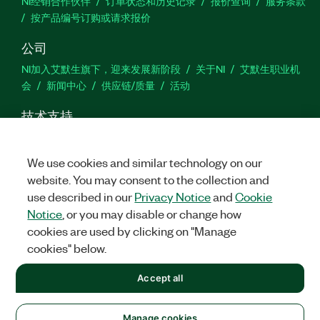
NI经销合作伙伴
订单状态和历史记录
报价查询
服务条款
按产品编号订购或请求报价
公司
NI加入艾默生旗下，迎来发展新阶段
关于NI
艾默生职业机
会
新闻中心
供应链/质量
活动
技术支持
下载
产品文档
激活产品
提交服务申请
网站反馈
We use cookies and similar technology on our
website. You may consent to the collection and
we
use described in our
Privacy Notice
and
Cookie
Notice
, or you may disable or change how
cookies are used by clicking on "Manage
©
2026
NATIONAL INSTRUMENTS CORP. 恩艾 (中国) 仪器有限公司
cookies" below.
版权所有.
沪ICP备09002359号.
沪公网安备 31011502018878号
+1 877 388 1952
Accept all
法律信息
|
IMPRINT
|
中国特定隐私声明
|
隐私声明
|
Manage
cookies
United States
Manage cookies