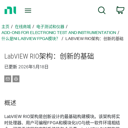
返
搜索
回
主
页
主页
在线商城
电子测试和仪器
ADD-ONS FOR ELECTRONIC TEST AND INSTRUMENTATION
什么是NI LABVIEW FPGA模块？
LABVIEW RIO架构：创新的基础
LabVIEW RIO
架构：
创新
的
基础
已更新 2026年5月18日
概述
LabVIEW RIO架构是创新设计的最基础构建模块。该架构将实
时处理器、用户可编程FPGA和模块化I/O与统一软件环境相结