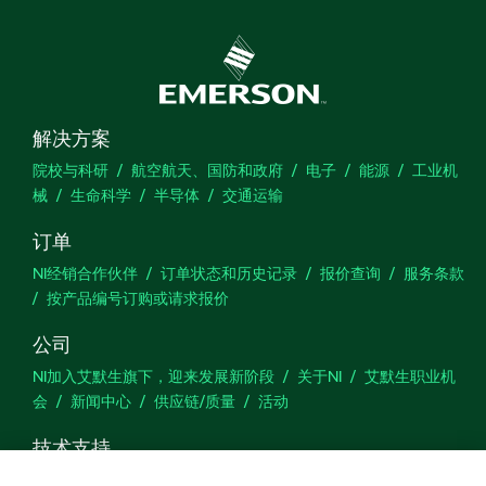
解决方案
院校与科研
航空航天、国防和政府
电子
能源
工业机
械
生命科学
半导体
交通运输
订单
NI经销合作伙伴
订单状态和历史记录
报价查询
服务条款
按产品编号订购或请求报价
公司
NI加入艾默生旗下，迎来发展新阶段
关于NI
艾默生职业机
会
新闻中心
供应链/质量
活动
技术支持
下载
产品文档
激活产品
提交服务申请
网站反馈