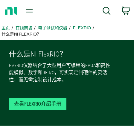
返
搜索
回
主
页
主页
在线商城
电子测试和仪器
FLEXRIO
什么是NI FLEXRIO？
什么
是
NI FlexRIO？
FlexRIO仪器结合了大型用户可编程的FPGA和高性
能模拟、数字和RF I/O，可实现定制硬件的灵活
性，而无需定制设计成本。
查看FLEXRIO介绍手册