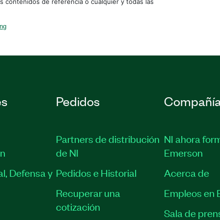
os contenidos de referencia o cualquier y todas las
ing
es
Pedidos
Compañí
Partners de distribución
NI ahora for
ón
de NI
Emerson
l, Defensa y
Pedidos e Historial
Acerca de
Recuperar una
Empleos en 
cotización
Sala de pren