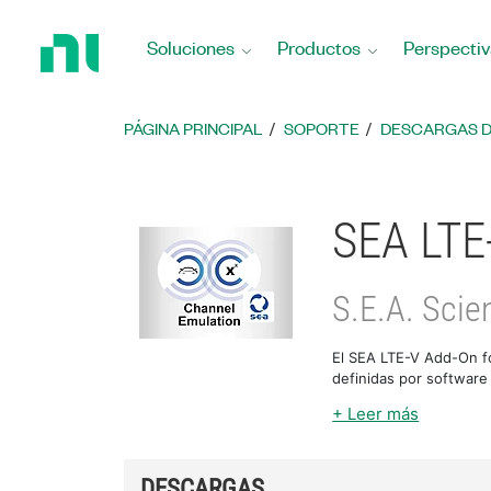
Regresar
a
Soluciones
Productos
Perspectiv
la
página
principal
PÁGINA PRINCIPAL
SOPORTE
DESCARGAS 
SEA LTE
S.E.A. Scie
El SEA LTE-V Add-On f
definidas por software
+ Leer más
DESCARGAS