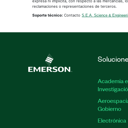
expresa ni implícita, con respecto a las mercancías, l
reclamaciones o representaciones de terceros.
Soporte técnico:
Contacto
S.E.A. Science & Engineer
Solucion
Academia e
Investigaci
Aeroespacia
Gobierno
Electrónica