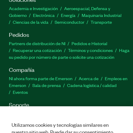
Academia e Investigación
Aeroespacial, Defensa y
Gobierno
Electrónica
Energía
Maquinaria Industrial
Ciencias de la vida
Semiconductor
Transporte
Pedidos
Partners de distribución de NI
Pedidos e Historial
Recuperar una cotización
Términos y condiciones
Haga
su pedido por número de parte o solicite una cotización
Compañía
NI ahora forma parte de Emerson
Acerca de
Empleos en
Emerson
Sala de prensa
Cadena logística / calidad
Eventos
Soporte
Descargas
Documentación de productos
Foros de
discusión
Activar un producto
Enviar solicitud de servicio
Utilizamos cookies y tecnologías similares en
Comentarios
nuestro sitio web. Puede dar su consentimiento