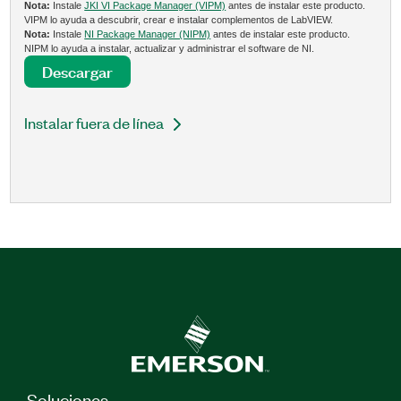
Nota:
Instale
JKI VI Package Manager (VIPM)
antes de instalar este producto.
VIPM lo ayuda a descubrir, crear e instalar complementos de LabVIEW.
Nota:
Instale
NI Package Manager (NIPM)
antes de instalar este producto.
NIPM lo ayuda a instalar, actualizar y administrar el software de NI.
Descargar
Instalar fuera de línea
Soluciones