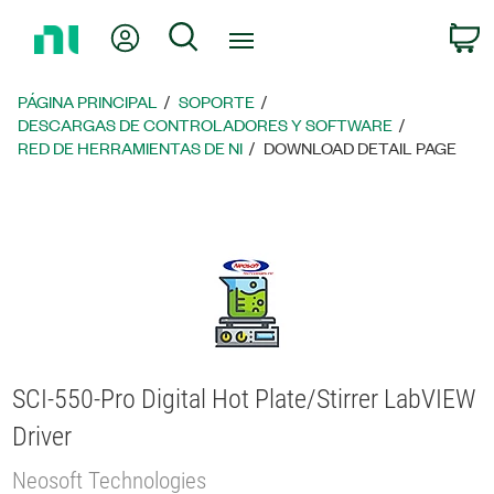
Regresar
Mi cuenta
Búsqueda
C
a
la
página
PÁGINA PRINCIPAL
SOPORTE
principal
DESCARGAS DE CONTROLADORES Y SOFTWARE
RED DE HERRAMIENTAS DE NI
DOWNLOAD DETAIL PAGE
SCI-550-Pro Digital Hot Plate/Stirrer LabVIEW
Driver
Neosoft Technologies