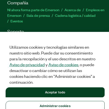
Compañía
NI ahora forma parte de Emerson
Acerca de
Empleos en
Emerson
Sala de prensa
Cadena logística / calidad
Eventos
Soporte
Descargas
Documentación de productos
Foros de
discusión
Activar un producto
Enviar solicitud de servicio
Utilizamos cookies y tecnologías similares en
Comentarios
nuestro sitio web. Puede dar su consentimiento
para la recopilación y el uso descritos en nuestro
Twitter
Facebook
LinkedIn
YouTu
In
Aviso de privacidad
y
Aviso de cookies
, o puede
desactivar o cambiar cómo se utilizan las
cookies haciendo clic en "Administrar cookies" a
continuación.
©
NATIONAL INSTRUMENTS CORP. TODOS LOS DERECHOS
RESERVADOS.
Aceptar todo
LEGAL
|
IMPRINT
|
PRIVACIDAD
|
Administrar cookies
Administrar cookies