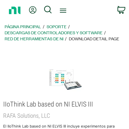
Regresar
Mi cuenta
Búsqueda
C
a
la
página
PÁGINA PRINCIPAL
SOPORTE
principal
DESCARGAS DE CONTROLADORES Y SOFTWARE
RED DE HERRAMIENTAS DE NI
DOWNLOAD DETAIL PAGE
IIoThink Lab based on NI ELVIS III
RAFA Solutions, LLC
El IIoThink Lab based on NI ELVIS III incluye experimentos para