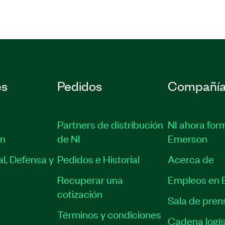
es
Pedidos
Compañí
Partners de distribución
NI ahora for
ón
de NI
Emerson
l, Defensa y
Pedidos e Historial
Acerca de
Recuperar una
Empleos en 
cotización
Sala de pren
Términos y condiciones
Cadena logís