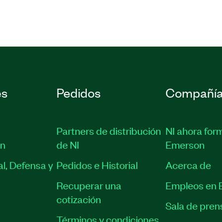
es
Pedidos
Compañí
Partners de distribución
NI ahora for
ón
de NI
Emerson
l, Defensa y
Pedidos e Historial
Acerca de
Recuperar una
Empleos en 
cotización
Sala de pren
Términos y condiciones