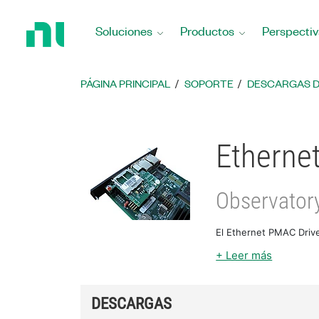
Regresar
a
Soluciones
Productos
Perspectiv
la
página
principal
PÁGINA PRINCIPAL
SOPORTE
DESCARGAS 
Etherne
Observatory
El Ethernet PMAC Drive
+ Leer más
DESCARGAS