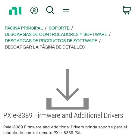
Regresar
Mi cuenta
Búsqueda
C
a
la
página
PÁGINA PRINCIPAL
SOPORTE
principal
DESCARGAS DE CONTROLADORES Y SOFTWARE
DESCARGAS DE PRODUCTOS DE SOFTWARE
DESCARGAR LA PÁGINA DE DETALLES
PXIe-8389 Firmware and Additional Drivers
PXIe-8389 Firmware and Additional Drivers brinda soporte para el
módulo de control remoto PXIe-8389 PXI.