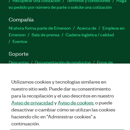
Recuperar una cotización
Términos y condiciones
Haga
su pedido por número de parte o solicite una cotización
Compañía
NI ahora forma parte de Emerson
Acerca de
Empleos en
Emerson
Sala de prensa
Cadena logística / calidad
Eventos
Soporte
Descargas
Documentación de productos
Foros de
discusión
Activar un producto
Enviar solicitud de servicio
Comentarios
Utilizamos cookies y tecnologías similares en
nuestro sitio web. Puede dar su consentimiento
Twitter
Facebook
LinkedIn
YouTu
In
para la recopilación y el uso descritos en nuestro
Aviso de privacidad
y
Aviso de cookies
, o puede
desactivar o cambiar cómo se utilizan las cookies
haciendo clic en "Administrar cookies" a
©
NATIONAL INSTRUMENTS CORP. TODOS LOS DERECHOS
RESERVADOS.
continuación.