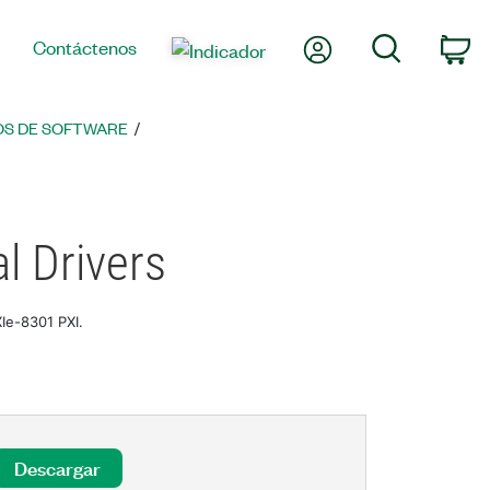
Mi cuenta
Búsqueda
Contáctenos
Ca
S DE SOFTWARE
l Drivers
Ie-8301 PXI.
Descargar