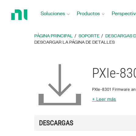
Regresar
a
Soluciones
Productos
Perspectiv
la
página
principal
PÁGINA PRINCIPAL
SOPORTE
DESCARGAS 
DESCARGAR LA PÁGINA DE DETALLES
PXIe-83
PXIe-8301 Firmware and
+ Leer más
DESCARGAS