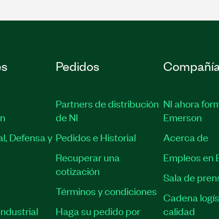
es
Pedidos
Compañí
Partners de distribución
NI ahora for
ón
de NI
Emerson
l, Defensa y
Pedidos e Historial
Acerca de
Recuperar una
Empleos en 
cotización
Sala de pren
Términos y condiciones
Cadena logís
ndustrial
Haga su pedido por
calidad