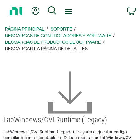
Regresar
Mi cuenta
Búsqueda
C
a
la
página
PÁGINA PRINCIPAL
SOPORTE
principal
DESCARGAS DE CONTROLADORES Y SOFTWARE
DESCARGAS DE PRODUCTOS DE SOFTWARE
DESCARGAR LA PÁGINA DE DETALLES
LabWindows/CVI Runtime (Legacy)
LabWindows™/CVI Runtime (Legado) le ayuda a ejecutar código
compilado como ejecutables o DLLs creados con LabWindows/CVI