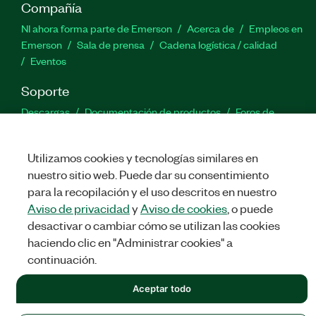
Compañía
NI ahora forma parte de Emerson
Acerca de
Empleos en
Emerson
Sala de prensa
Cadena logística / calidad
Eventos
Soporte
Descargas
Documentación de productos
Foros de
discusión
Activar un producto
Enviar solicitud de servicio
Comentarios
Utilizamos cookies y tecnologías similares en
nuestro sitio web. Puede dar su consentimiento
Twitter
Facebook
LinkedIn
YouTu
In
para la recopilación y el uso descritos en nuestro
Aviso de privacidad
y
Aviso de cookies
, o puede
desactivar o cambiar cómo se utilizan las cookies
haciendo clic en "Administrar cookies" a
©
NATIONAL INSTRUMENTS CORP. TODOS LOS DERECHOS
RESERVADOS.
continuación.
LEGAL
|
IMPRINT
|
PRIVACIDAD
|
Administrar cookies
Aceptar todo