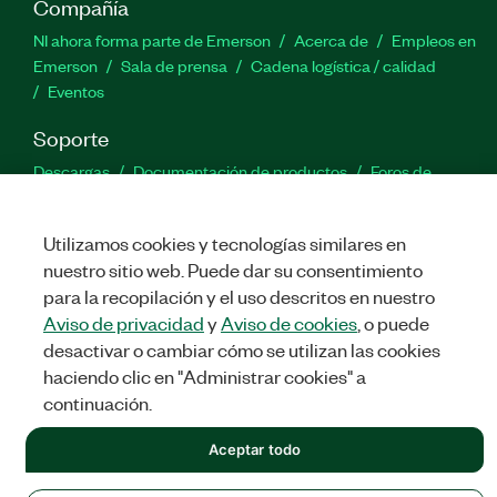
Compañía
NI ahora forma parte de Emerson
Acerca de
Empleos en
Emerson
Sala de prensa
Cadena logística / calidad
Eventos
Soporte
Descargas
Documentación de productos
Foros de
discusión
Activar un producto
Enviar solicitud de servicio
Comentarios
Utilizamos cookies y tecnologías similares en
nuestro sitio web. Puede dar su consentimiento
Twitter
Facebook
LinkedIn
YouTu
In
para la recopilación y el uso descritos en nuestro
Aviso de privacidad
y
Aviso de cookies
, o puede
desactivar o cambiar cómo se utilizan las cookies
haciendo clic en "Administrar cookies" a
©
NATIONAL INSTRUMENTS CORP. TODOS LOS DERECHOS
RESERVADOS.
continuación.
LEGAL
|
IMPRINT
|
PRIVACIDAD
|
Administrar cookies
Aceptar todo