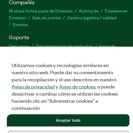
Compañía
NI ahora forma parte de Emerson
Acerca de
Empleos en
Emerson
Sala de prensa
Cadena logística / calidad
Eventos
Soporte
Descargas
Documentación de productos
Foros de
discusión
Activar un producto
Enviar solicitud de servicio
Comentarios
Utilizamos cookies y tecnologías similares en
nuestro sitio web. Puede dar su consentimiento
Twitter
Facebook
LinkedIn
YouTu
In
para la recopilación y el uso descritos en nuestro
Aviso de privacidad
y
Aviso de cookies
, o puede
desactivar o cambiar cómo se utilizan las cookies
haciendo clic en "Administrar cookies" a
©
NATIONAL INSTRUMENTS CORP. TODOS LOS DERECHOS
RESERVADOS.
continuación.
LEGAL
|
IMPRINT
|
PRIVACIDAD
|
Administrar cookies
Aceptar todo