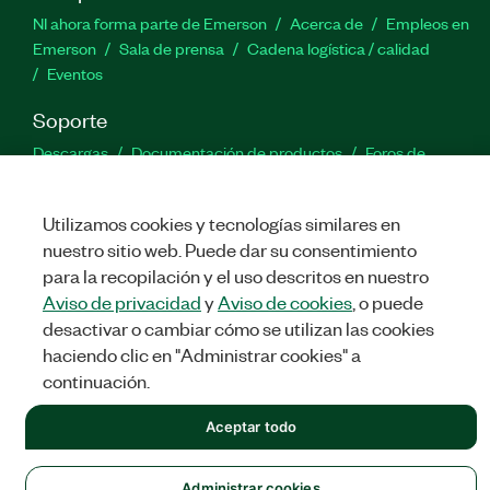
NI ahora forma parte de Emerson
Acerca de
Empleos en
Emerson
Sala de prensa
Cadena logística / calidad
Eventos
Soporte
Descargas
Documentación de productos
Foros de
discusión
Activar un producto
Enviar solicitud de servicio
Comentarios
Utilizamos cookies y tecnologías similares en
nuestro sitio web. Puede dar su consentimiento
Twitter
Facebook
LinkedIn
YouTu
In
para la recopilación y el uso descritos en nuestro
Aviso de privacidad
y
Aviso de cookies
, o puede
desactivar o cambiar cómo se utilizan las cookies
haciendo clic en "Administrar cookies" a
©
NATIONAL INSTRUMENTS CORP. TODOS LOS DERECHOS
RESERVADOS.
continuación.
LEGAL
|
IMPRINT
|
PRIVACIDAD
|
Administrar cookies
Aceptar todo
Administrar cookies