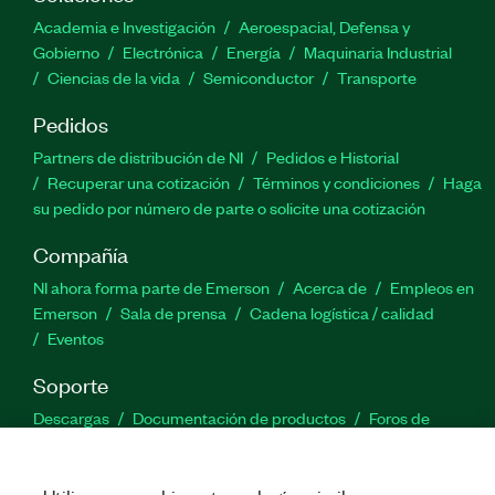
Academia e Investigación
Aeroespacial, Defensa y
Gobierno
Electrónica
Energía
Maquinaria Industrial
Ciencias de la vida
Semiconductor
Transporte
Pedidos
Partners de distribución de NI
Pedidos e Historial
Recuperar una cotización
Términos y condiciones
Haga
su pedido por número de parte o solicite una cotización
Compañía
NI ahora forma parte de Emerson
Acerca de
Empleos en
Emerson
Sala de prensa
Cadena logística / calidad
Eventos
Soporte
Descargas
Documentación de productos
Foros de
discusión
Activar un producto
Enviar solicitud de servicio
Comentarios