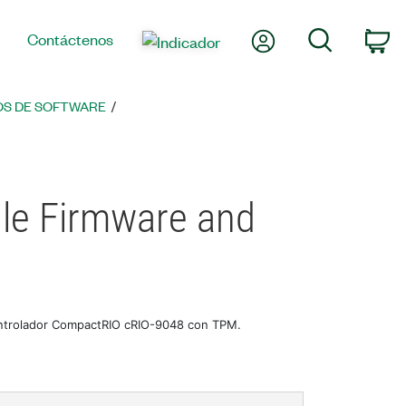
Mi cuenta
Búsqueda
Contáctenos
Ca
S DE SOFTWARE
le Firmware and
controlador CompactRIO cRIO-9048 con TPM.