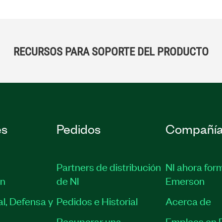
RECURSOS PARA SOPORTE DEL PRODUCTO
es
Pedidos
Compañí
Partners de distribución
NI ahora for
ón
de NI
Emerson
l, Defensa y
Pedidos e Historial
Acerca de
Recuperar una
Empleos en 