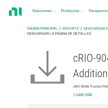
Regresar
a
Soluciones
Productos
Perspectiv
la
página
principal
PÁGINA PRINCIPAL
SOPORTE
DESCARGAS 
DESCARGAR LA PÁGINA DE DETALLES
cRIO-90
Addition
cRIO-9048 Trusted Pla
+ Leer más