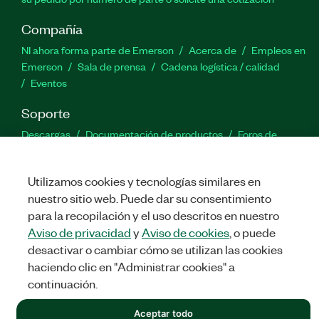
Compañía
NI ahora forma parte de Emerson
Acerca de
Empleos en
Emerson
Sala de prensa
Cadena logística / calidad
Eventos
Soporte
Descargas
Documentación de productos
Foros de
discusión
Activar un producto
Enviar solicitud de servicio
Comentarios
Utilizamos cookies y tecnologías similares en
nuestro sitio web. Puede dar su consentimiento
Twitter
Facebook
LinkedIn
YouTu
In
para la recopilación y el uso descritos en nuestro
Aviso de privacidad
y
Aviso de cookies
, o puede
desactivar o cambiar cómo se utilizan las cookies
haciendo clic en "Administrar cookies" a
©
NATIONAL INSTRUMENTS CORP. TODOS LOS DERECHOS
RESERVADOS.
continuación.
LEGAL
|
IMPRINT
|
PRIVACIDAD
|
Administrar cookies
Aceptar todo