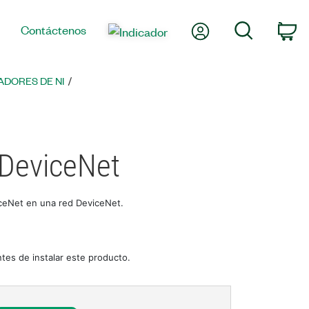
Mi cuenta
Búsqueda
Contáctenos
Ca
DORES DE NI
 DeviceNet
viceNet en una red DeviceNet.
tes de instalar este producto.