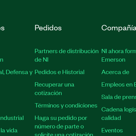
es
Pedidos
Compañí
Partners de distribución
NI ahora for
ón
de NI
Emerson
l, Defensa y
Pedidos e Historial
Acerca de
Recuperar una
Empleos en 
cotización
Sala de pren
Términos y condiciones
Cadena logís
ndustrial
Haga su pedido por
calidad
número de parte o
la vida
Eventos
solicite una cotización