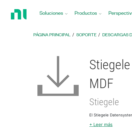
Regresar
a
Soluciones
Productos
Perspectiv
la
página
principal
PÁGINA PRINCIPAL
SOPORTE
DESCARGAS 
Stiegel
MDF
Stiegele
El Stiegele Datensyst
+ Leer más