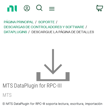
Regresar
Mi cuenta
Búsqueda
C
a
la
página
PÁGINA PRINCIPAL
SOPORTE
principal
DESCARGAS DE CONTROLADORES Y SOFTWARE
DATAPLUGINS
DESCARGUE LA PÁGINA DE DETALLES
MTS DataPlugin for RPC-III
MTS
El MTS DataPlugin for RPC-III soporta lectura, escritura, importación