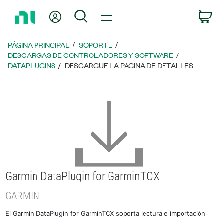
Regresar
Mi cuenta
Búsqueda
C
a
la
página
PÁGINA PRINCIPAL
SOPORTE
principal
DESCARGAS DE CONTROLADORES Y SOFTWARE
DATAPLUGINS
DESCARGUE LA PÁGINA DE DETALLES
Garmin DataPlugin for GarminTCX
GARMIN
El Garmin DataPlugin for GarminTCX soporta lectura e importación