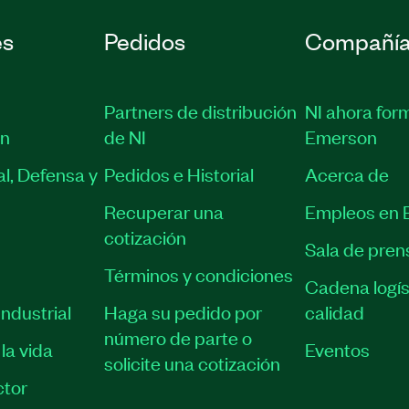
es
Pedidos
Compañí
Partners de distribución
NI ahora for
ón
de NI
Emerson
l, Defensa y
Pedidos e Historial
Acerca de
Recuperar una
Empleos en 
cotización
Sala de pren
Términos y condiciones
Cadena logís
ndustrial
Haga su pedido por
calidad
número de parte o
la vida
Eventos
solicite una cotización
tor