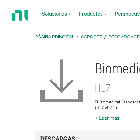
Regresar
a
Soluciones
Productos
Perspectiv
la
página
principal
PÁGINA PRINCIPAL
SOPORTE
DESCARGAS 
Biomedi
HL7
El Biomedical Standard
(HL7 aECG).
+ Leer más
DESCARGAS