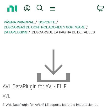
Regresar
Mi cuenta
Búsqueda
C
a
la
página
PÁGINA PRINCIPAL
SOPORTE
principal
DESCARGAS DE CONTROLADORES Y SOFTWARE
DATAPLUGINS
DESCARGUE LA PÁGINA DE DETALLES
AVL DataPlugin for AVL-IFILE
AVL
El AVL DataPlugin for AVL-IFILE soporta lectura e importación de