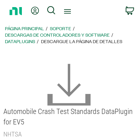
Regresar
Mi cuenta
Búsqueda
C
a
la
página
PÁGINA PRINCIPAL
SOPORTE
principal
DESCARGAS DE CONTROLADORES Y SOFTWARE
DATAPLUGINS
DESCARGUE LA PÁGINA DE DETALLES
Automobile Crash Test Standards DataPlugin
for EV5
NHTSA