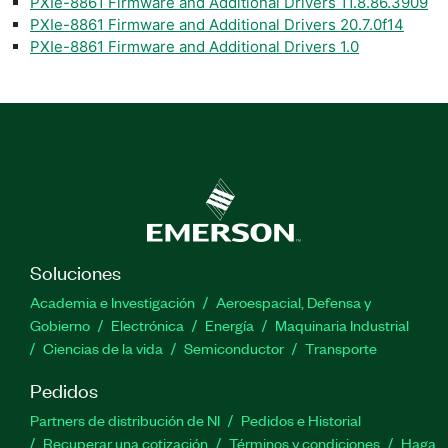
PXIe-8861 Firmware and Additional Drivers 11.8.86.3909
PXIe-8861 Firmware and Additional Drivers 20.7.0f14
PXIe-8861 Firmware and Additional Drivers 1.0
Soluciones
Academia e Investigación
Aeroespacial, Defensa y
Gobierno
Electrónica
Energía
Maquinaria Industrial
Ciencias de la vida
Semiconductor
Transporte
Pedidos
Partners de distribución de NI
Pedidos e Historial
Recuperar una cotización
Términos y condiciones
Haga