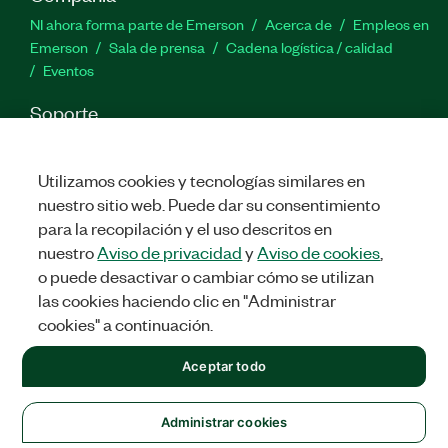
NI ahora forma parte de Emerson
Acerca de
Empleos en
Emerson
Sala de prensa
Cadena logística / calidad
Eventos
Soporte
Descargas
Documentación de productos
Foros de
discusión
Activar un producto
Enviar solicitud de servicio
Utilizamos cookies y tecnologías similares en
Comentarios
nuestro sitio web. Puede dar su consentimiento
para la recopilación y el uso descritos en
Twitter
Facebook
LinkedIn
YouTu
In
nuestro
Aviso de privacidad
y
Aviso de cookies
,
o puede desactivar o cambiar cómo se utilizan
las cookies haciendo clic en "Administrar
cookies" a continuación.
©
2026
NATIONAL INSTRUMENTS CORP. TODOS LOS DERECHOS
RESERVADOS.
Aceptar todo
+1 877 388 1952
LEGAL
|
IMPRINT
|
PRIVACIDAD
|
Administrar cookies
United States
Administrar cookies