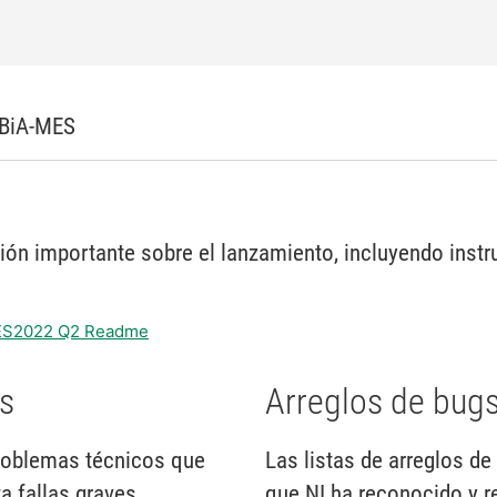
 BiA-MES
n importante sobre el lanzamiento, incluyendo instr
-MES2022 Q2 Readme
s
Arreglos de bug
oblemas técnicos que
Las listas de arreglos 
 fallas graves.
que NI ha reconocido y r