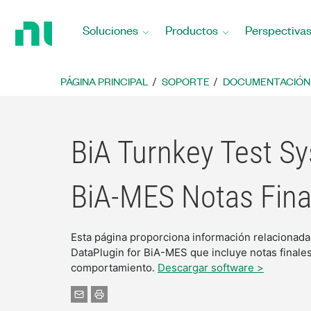
Regresar
a
Soluciones
Productos
Perspectiva
la
página
principal
PÁGINA PRINCIPAL
SOPORTE
DOCUMENTACIÓN
BiA Turnkey Test Sy
BiA-MES Notas Fina
Esta página proporciona información relacionada
DataPlugin for BiA-MES que incluye notas finale
comportamiento.
Descargar software >