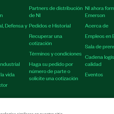
Partners de distribución
NI ahora for
ón
de NI
Emerson
l, Defensa y
Pedidos e Historial
Acerca de
Recuperar una
Empleos en 
cotización
Sala de pren
Términos y condiciones
Cadena logís
ndustrial
Haga su pedido por
calidad
número de parte o
la vida
Eventos
solicite una cotización
tor
nologías similares en nuestro sitio