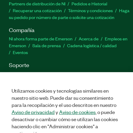
Partners de distribución de NI
Pedidos e Historial
Recuperar una cotización
Términos y condiciones
Haga
su pedido por número de parte o solicite una cotización
Compañía
NI ahora forma parte de Emerson
Acerca de
Empleos en
Emerson
Sala de prensa
Cadena logística / calidad
Eventos
Soporte
Descargas
Documentación de productos
Foros de
discusión
Activar un producto
Enviar solicitud de servicio
Comentarios
Utilizamos cookies y tecnologías similares en
nuestro sitio web. Puede dar su consentimiento
para la recopilación y el uso descritos en nuestro
Twitter
Facebook
LinkedIn
YouTu
In
Aviso de privacidad
y
Aviso de cookies
, o puede
desactivar o cambiar cómo se utilizan las cookies
haciendo clic en "Administrar cookies" a
©
NATIONAL INSTRUMENTS CORP. TODOS LOS DERECHOS