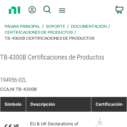
Regresar
Mi cuenta
Búsqueda
C
a
la
página
PÁGINA PRINCIPAL
SOPORTE
DOCUMENTACIÓN
principal
CERTIFICACIONES DE PRODUCTOS
TB-4300B CERTIFICACIONES DE PRODUCTOS
TB-4300B Certificaciones de Productos
194956-02L
CCA,NI TB-4300B
Símbolo
Descripción
Certificación
EU & UK Declarations of