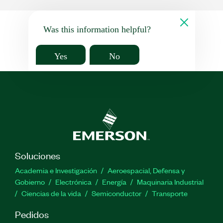
Was this information helpful?
Yes
No
Soluciones
Academia e Investigación
Aeroespacial, Defensa y
Gobierno
Electrónica
Energía
Maquinaria Industrial
Ciencias de la vida
Semiconductor
Transporte
Pedidos