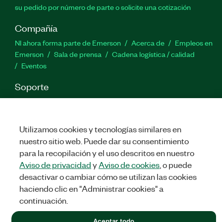
su pedido por número de parte o solicite una cotización
Compañía
NI ahora forma parte de Emerson
Acerca de
Empleos en
Emerson
Sala de prensa
Cadena logística / calidad
Eventos
Soporte
Descargas
Documentación de productos
Foros de
discusión
Activar un producto
Enviar solicitud de servicio
Comentarios
Utilizamos cookies y tecnologías similares en
nuestro sitio web. Puede dar su consentimiento
para la recopilación y el uso descritos en nuestro
Twitter
Facebook
LinkedIn
YouTu
In
Aviso de privacidad
y
Aviso de cookies
, o puede
desactivar o cambiar cómo se utilizan las cookies
haciendo clic en "Administrar cookies" a
©
NATIONAL INSTRUMENTS CORP. TODOS LOS DERECHOS
continuación.
RESERVADOS.
LEGAL
|
IMPRINT
|
PRIVACIDAD
|
Administrar cookies
Aceptar todo