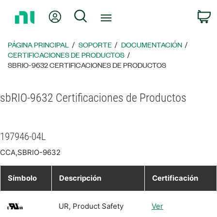
Regresar
Mi cuenta
Búsqueda
C
a
la
página
PÁGINA PRINCIPAL
SOPORTE
DOCUMENTACIÓN
principal
CERTIFICACIONES DE PRODUCTOS
SBRIO-9632 CERTIFICACIONES DE PRODUCTOS
sbRIO-9632 Certificaciones de Productos
197946-04L
CCA,SBRIO-9632
Símbolo
Descripción
Certificación
UR, Product Safety
Ver