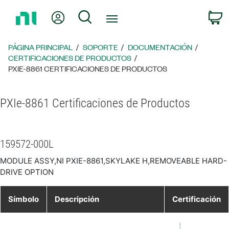
Regresar
Mi cuenta
Búsqueda
C
a
la
página
PÁGINA PRINCIPAL
SOPORTE
DOCUMENTACIÓN
principal
CERTIFICACIONES DE PRODUCTOS
PXIE-8861 CERTIFICACIONES DE PRODUCTOS
PXIe-8861 Certificaciones de Productos
159572-000L
MODULE ASSY,NI PXIE-8861,SKYLAKE H,REMOVEABLE HARD-
DRIVE OPTION
Símbolo
Descripción
Certificación