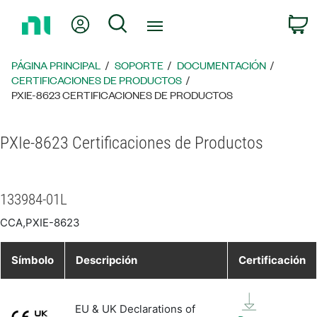
Regresar
Mi cuenta
Búsqueda
C
a
la
página
PÁGINA PRINCIPAL
SOPORTE
DOCUMENTACIÓN
principal
CERTIFICACIONES DE PRODUCTOS
PXIE-8623 CERTIFICACIONES DE PRODUCTOS
PXIe-8623 Certificaciones de Productos
133984-01L
CCA,PXIE-8623
Símbolo
Descripción
Certificación
EU & UK Declarations of