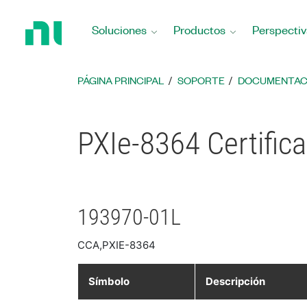
Regresar
a
Soluciones
Productos
Perspectiv
la
página
principal
PÁGINA PRINCIPAL
SOPORTE
DOCUMENTAC
PXIe-8364 Certific
193970-01L
CCA,PXIE-8364
Símbolo
Descripción