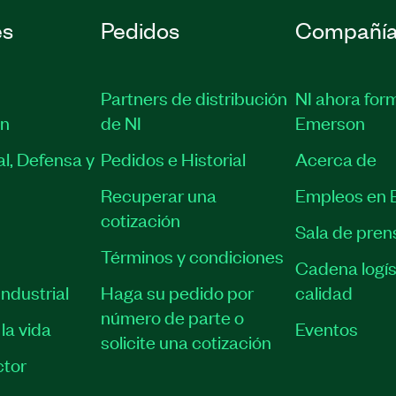
es
Pedidos
Compañí
Partners de distribución
NI ahora for
ón
de NI
Emerson
l, Defensa y
Pedidos e Historial
Acerca de
Recuperar una
Empleos en 
cotización
Sala de pren
Términos y condiciones
Cadena logís
ndustrial
Haga su pedido por
calidad
número de parte o
la vida
Eventos
solicite una cotización
tor