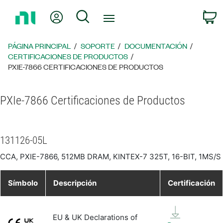
Regresar
Mi cuenta
Búsqueda
C
a
la
página
PÁGINA PRINCIPAL
SOPORTE
DOCUMENTACIÓN
principal
CERTIFICACIONES DE PRODUCTOS
PXIE-7866 CERTIFICACIONES DE PRODUCTOS
PXIe-7866 Certificaciones de Productos
131126-05L
CCA, PXIE-7866, 512MB DRAM, KINTEX-7 325T, 16-BIT, 1MS/S
Símbolo
Descripción
Certificación
EU & UK Declarations of