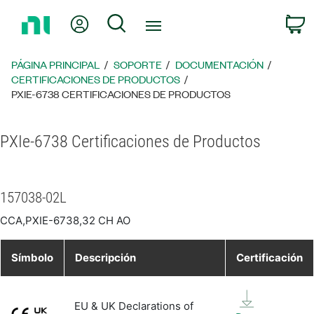
Regresar
Mi cuenta
Búsqueda
C
a
la
página
PÁGINA PRINCIPAL
SOPORTE
DOCUMENTACIÓN
principal
CERTIFICACIONES DE PRODUCTOS
PXIE-6738 CERTIFICACIONES DE PRODUCTOS
PXIe-6738 Certificaciones de Productos
157038-02L
CCA,PXIE-6738,32 CH AO
Símbolo
Descripción
Certificación
EU & UK Declarations of