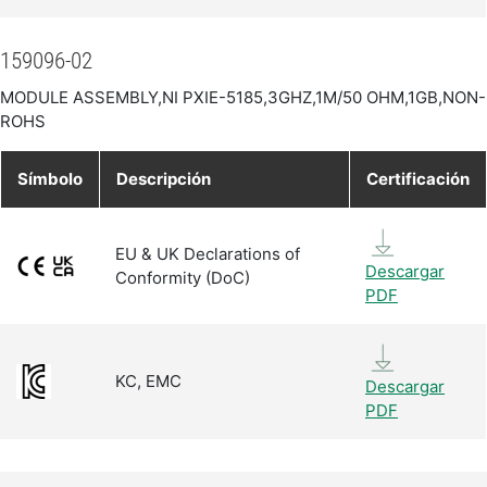
159096-02
MODULE ASSEMBLY,NI PXIE-5185,3GHZ,1M/50 OHM,1GB,NON-
ROHS
Símbolo
Descripción
Certificación
EU & UK Declarations of
Descargar
Conformity (DoC)
PDF
KC, EMC
Descargar
PDF