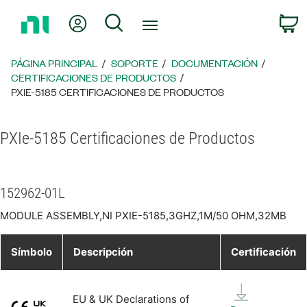
Regresar
Mi cuenta
Búsqueda
C
a
la
página
PÁGINA PRINCIPAL
SOPORTE
DOCUMENTACIÓN
principal
CERTIFICACIONES DE PRODUCTOS
PXIE-5185 CERTIFICACIONES DE PRODUCTOS
PXIe-5185 Certificaciones de Productos
152962-01L
MODULE ASSEMBLY,NI PXIE-5185,3GHZ,1M/50 OHM,32MB
Símbolo
Descripción
Certificación
EU & UK Declarations of