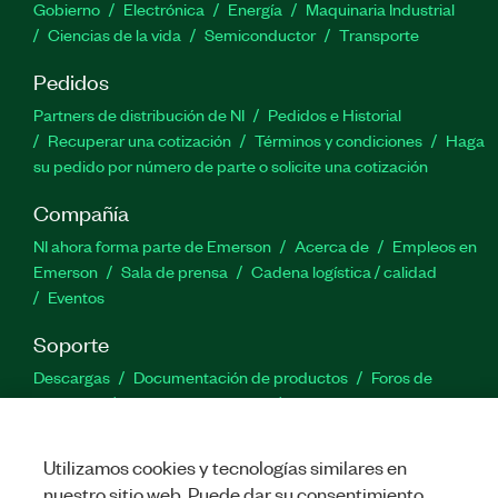
Gobierno
Electrónica
Energía
Maquinaria Industrial
Ciencias de la vida
Semiconductor
Transporte
Pedidos
Partners de distribución de NI
Pedidos e Historial
Recuperar una cotización
Términos y condiciones
Haga
su pedido por número de parte o solicite una cotización
Compañía
NI ahora forma parte de Emerson
Acerca de
Empleos en
Emerson
Sala de prensa
Cadena logística / calidad
Eventos
Soporte
Descargas
Documentación de productos
Foros de
discusión
Activar un producto
Enviar solicitud de servicio
Comentarios
Utilizamos cookies y tecnologías similares en
nuestro sitio web. Puede dar su consentimiento
Twitter
Facebook
LinkedIn
YouTu
In