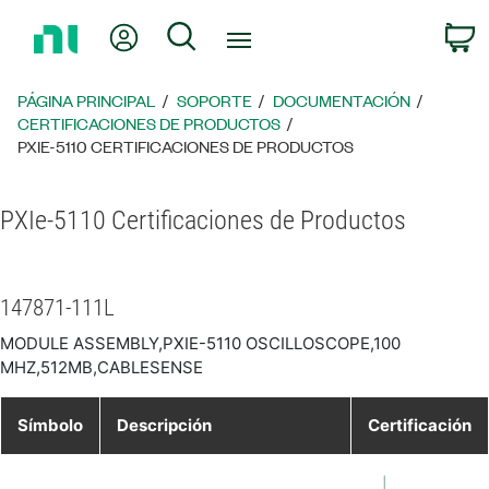
Regresar
Mi cuenta
Búsqueda
C
a
la
página
PÁGINA PRINCIPAL
SOPORTE
DOCUMENTACIÓN
principal
CERTIFICACIONES DE PRODUCTOS
PXIE-5110 CERTIFICACIONES DE PRODUCTOS
PXIe-5110 Certificaciones de Productos
147871-111L
MODULE ASSEMBLY,PXIE-5110 OSCILLOSCOPE,100
MHZ,512MB,CABLESENSE
Símbolo
Descripción
Certificación