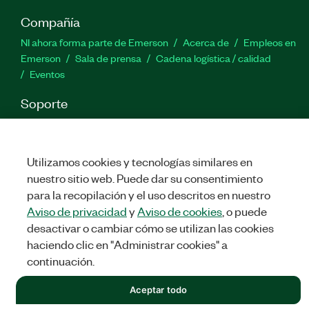
Compañía
NI ahora forma parte de Emerson
Acerca de
Empleos en
Emerson
Sala de prensa
Cadena logística / calidad
Eventos
Soporte
Descargas
Documentación de productos
Foros de
discusión
Activar un producto
Enviar solicitud de servicio
Comentarios
Utilizamos cookies y tecnologías similares en
nuestro sitio web. Puede dar su consentimiento
para la recopilación y el uso descritos en nuestro
Twitter
Facebook
LinkedIn
YouTu
In
Aviso de privacidad
y
Aviso de cookies
, o puede
desactivar o cambiar cómo se utilizan las cookies
haciendo clic en "Administrar cookies" a
©
NATIONAL INSTRUMENTS CORP. TODOS LOS DERECHOS
continuación.
RESERVADOS.
LEGAL
|
IMPRINT
|
PRIVACIDAD
|
Administrar cookies
Aceptar todo