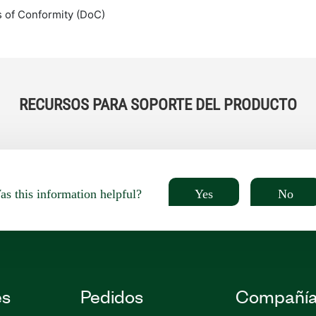
s of Conformity (DoC)
RECURSOS PARA SOPORTE DEL PRODUCTO
Yes
No
s this information helpful?
es
Pedidos
Compañí