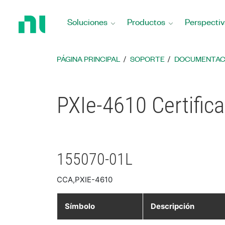
Regresar
a
Soluciones
Productos
Perspectiv
la
página
principal
PÁGINA PRINCIPAL
SOPORTE
DOCUMENTAC
PXIe-4610 Certific
155070-01L
CCA,PXIE-4610
Símbolo
Descripción