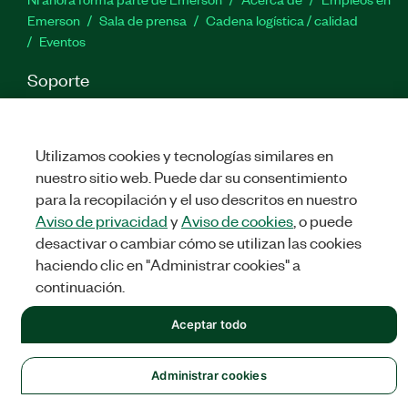
Emerson
Sala de prensa
Cadena logística / calidad
Eventos
Soporte
Descargas
Documentación de productos
Foros de
discusión
Activar un producto
Enviar solicitud de servicio
Comentarios
Utilizamos cookies y tecnologías similares en
nuestro sitio web. Puede dar su consentimiento
para la recopilación y el uso descritos en nuestro
Twitter
Facebook
LinkedIn
YouTu
In
Aviso de privacidad
y
Aviso de cookies
, o puede
desactivar o cambiar cómo se utilizan las cookies
haciendo clic en "Administrar cookies" a
©
NATIONAL INSTRUMENTS CORP. TODOS LOS DERECHOS
continuación.
RESERVADOS.
Aceptar todo
LEGAL
|
IMPRINT
|
PRIVACIDAD
|
Administrar cookies
Administrar cookies