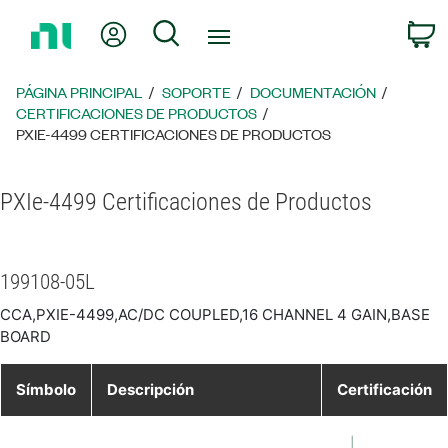
Regresar
Mi cuenta
Búsqueda
C
a
la
página
PÁGINA PRINCIPAL
SOPORTE
DOCUMENTACIÓN
principal
CERTIFICACIONES DE PRODUCTOS
PXIE-4499 CERTIFICACIONES DE PRODUCTOS
PXIe-4499 Certificaciones de Productos
199108-05L
CCA,PXIE-4499,AC/DC COUPLED,16 CHANNEL 4 GAIN,BASE
BOARD
Símbolo
Descripción
Certificación