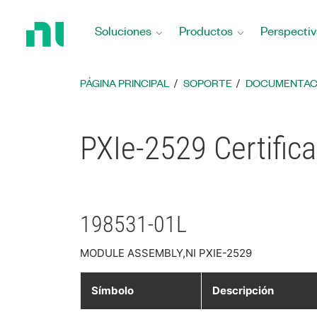
Regresar
a
Soluciones
Productos
Perspectiv
la
página
principal
PÁGINA PRINCIPAL
SOPORTE
DOCUMENTAC
PXIe-2529 Certific
198531-01L
MODULE ASSEMBLY,NI PXIE-2529
Símbolo
Descripción