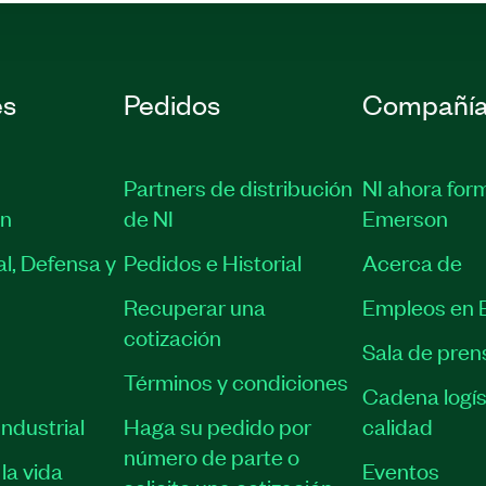
es
Pedidos
Compañí
Partners de distribución
NI ahora for
ón
de NI
Emerson
l, Defensa y
Pedidos e Historial
Acerca de
Recuperar una
Empleos en 
cotización
Sala de pren
Términos y condiciones
Cadena logís
ndustrial
Haga su pedido por
calidad
número de parte o
la vida
Eventos
solicite una cotización