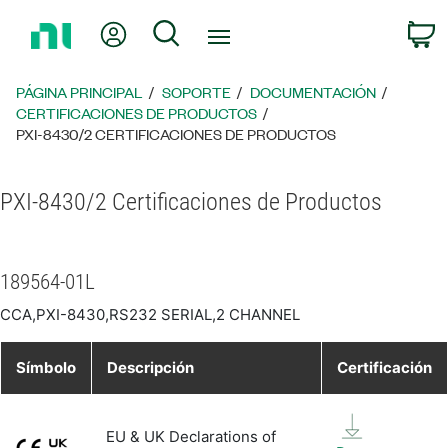
Regresar
Mi cuenta
Búsqueda
C
a
la
página
PÁGINA PRINCIPAL
SOPORTE
DOCUMENTACIÓN
principal
CERTIFICACIONES DE PRODUCTOS
PXI-8430/2 CERTIFICACIONES DE PRODUCTOS
PXI-8430/2 Certificaciones de Productos
189564-01L
CCA,PXI-8430,RS232 SERIAL,2 CHANNEL
Símbolo
Descripción
Certificación
EU & UK Declarations of