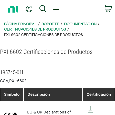
Regresar
Mi cuenta
Búsqueda
C
a
la
página
PÁGINA PRINCIPAL
SOPORTE
DOCUMENTACIÓN
principal
CERTIFICACIONES DE PRODUCTOS
PXI-6602 CERTIFICACIONES DE PRODUCTOS
PXI-6602 Certificaciones de Productos
185745-01L
CCA,PXI-6602
Símbolo
Descripción
Certificación
EU & UK Declarations of